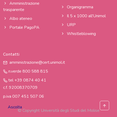
Amministrazione
Organigramma
trasparente
Il 5 x 1000 all'Unimol
Albo ateneo
URP
Portale PagoPA
Whistleblowing
Contatti
amministrazione@cert.unimol.it
n.verde 800 588 815
tel +39 0874 40 41
c.f. 92008370709
p.iva 007 451 507 06
Ascolta
© Copyright Università degli Studi del Molise