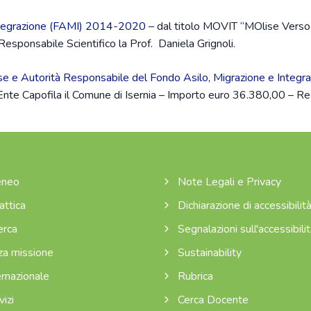
Integrazione (FAMI) 2014-2020
– dal titolo MOVIT “MOlise Verso 
sponsabile Scientifico la Prof. Daniela Grignoli.
lise e Autorità Responsabile del Fondo Asilo, Migrazione e Inte
te Capofila il Comune di Isernia – Importo euro 36.380,00 – Resp
neo
Note Legali e Privacy
attica
Dichiarazione di accessibilit
erca
Segnalazioni sull'accessibili
za missione
Sustainability
rnazionale
Rubrica
izi
Cerca Docente