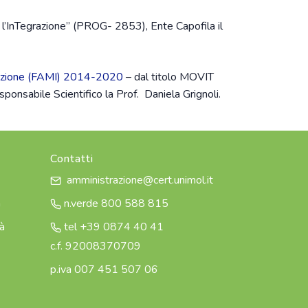
l’InTegrazione” (PROG- 2853), Ente Capofila il
grazione (FAMI) 2014-2020
– dal titolo MOVIT
onsabile Scientifico la Prof. Daniela Grignoli.
Contatti
amministrazione@cert.unimol.it
à
n.verde 800 588 815
tà
tel +39 0874 40 41
c.f. 92008370709
p.iva 007 451 507 06