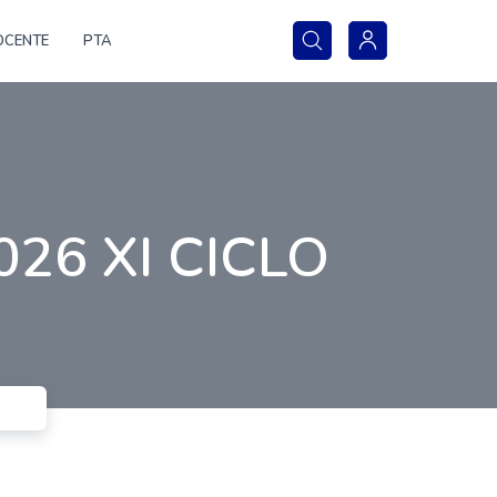
OCENTE
PTA
2026 XI CICLO
O