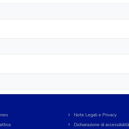
neo
Note Legali e Privacy
attica
Dichiarazione di accessibilit