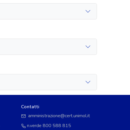
Contatti
amministrazione@cert.unimol.it
à
n.verde 800 588 815